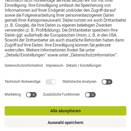
Impressum
Datenschutz
AGB
Top
Hinweisgebersystem
Supplier Code of Conduct
© CLAAS Südostbayern GmbH