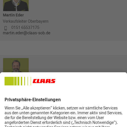
Martin Eder
Verkaufsleiter Oberbayern
0151 65537175
martin.eder@claas-sob.de
Christian Fruth
Verkaufsleiter Niederbayern
0162 2820362
089 9212-1073
christian.fruth@claas-sob.de