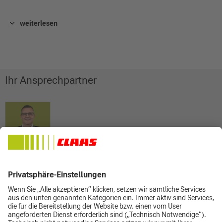
weiterlesen
Ihr Ansprechpartner
Christian Heinzlsperger
Leiter Service & After Sales
08631 16756-53
0162 2824559
christian.heinzlsperger@claas-sob.de