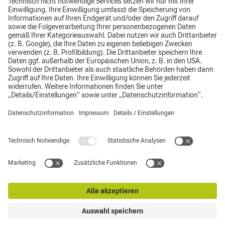
Impressum
Datenschutz
AGB
Top
Hinweisgebersystem
Supplier Code of Conduct
© CLAAS Südostbayern GmbH