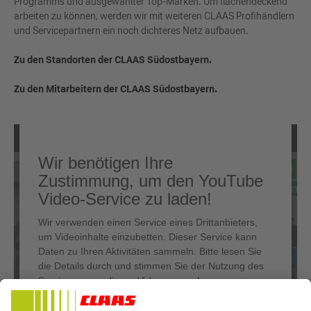
Programms und ausgewählter Top-Marken. Um flächendeckend
arbeiten zu können, werden wir mit weiteren CLAAS Profihändlern
und Servicepartnern ein noch dichteres Netz aufbauen.
Zu den Standorten der CLAAS Südostbayern.
Zu den Mitarbeitern der CLAAS Südostbayern.
Wir benötigen Ihre
Zustimmung, um den YouTube
Video-Service zu laden!
Wir verwenden einen Service eines Drittanbieters,
um Videoinhalte einzubetten. Dieser Service kann
Daten zu Ihren Aktivitäten sammeln. Bitte lesen Sie
die Details durch und stimmen Sie der Nutzung des
Service zu, um dieses Video anzusehen.