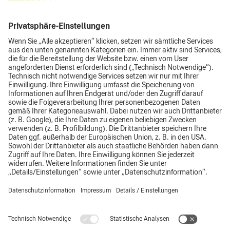
Mehr Informationen
Akzeptieren
Zum CLAAS Südostbayern Imagefilm
Impressum
Datenschutz
AGB
Top
Hinweisgebersystem
Supplier Code of Conduct